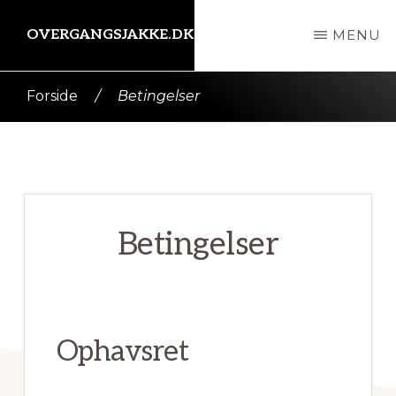
Skip
OVERGANGSJAKKE.DK
MENU
til
indhold
Kort
Forside
/
Betingelser
intro
her
Betingelser
Ophavsret