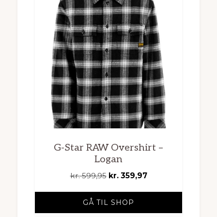
G-Star RAW Overshirt –
Logan
Den
Den
kr.
599,95
kr.
359,97
oprindelige
aktuelle
pris
pris
GÅ TIL SHOP
var:
er: