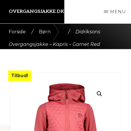
Skip
OVERGANGSJAKKE.DK
MENU
til
indhold
Kort
Forside
/
Børn
/
Didriksons
intro
Overgangsjakke – Kapris – Garnet Red
her
Tilbud!