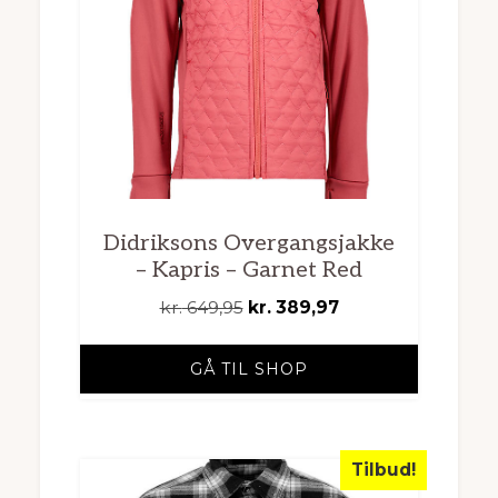
Didriksons Overgangsjakke
– Kapris – Garnet Red
Den
Den
kr.
649,95
kr.
389,97
oprindelige
aktuelle
pris
pris
GÅ TIL SHOP
var:
er:
kr. 649,95.
kr. 389,97.
Tilbud!