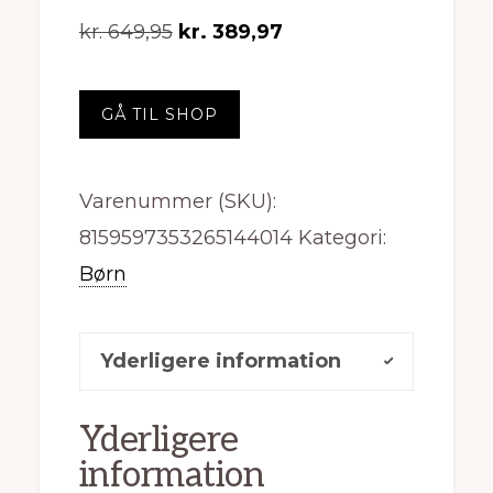
Den
Den
kr.
649,95
kr.
389,97
oprindelige
aktuelle
pris
pris
GÅ TIL SHOP
var:
er:
kr. 649,95.
kr. 389,97.
Varenummer (SKU):
8159597353265144014
Kategori:
Børn
Yderligere information
Yderligere
information