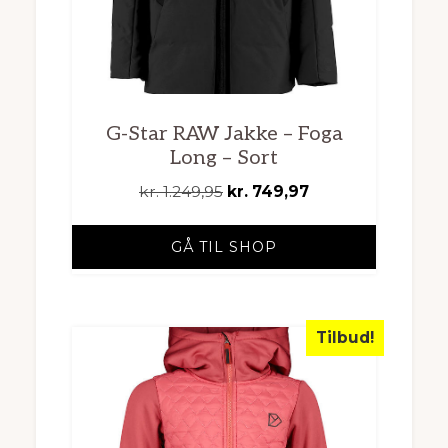
G-Star RAW Jakke – Foga
Long – Sort
Den
Den
kr.
1.249,95
kr.
749,97
oprindelige
aktuelle
pris
pris
GÅ TIL SHOP
var:
er:
kr. 1.249,95.
kr. 749,97.
Tilbud!