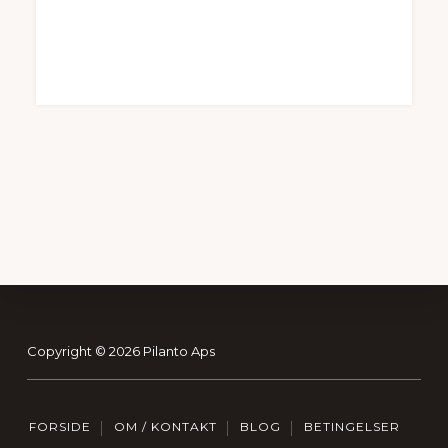
kr. 599,95.
kr. 359,97.
Footer
Copyright © 2026 Pilanto Aps
FORSIDE
OM / KONTAKT
BLOG
BETINGELSER