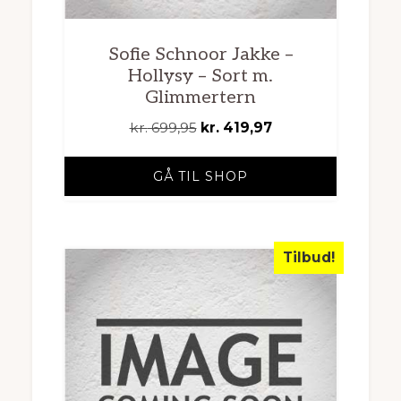
Sofie Schnoor Jakke –
Hollysy – Sort m.
Glimmertern
Den
Den
kr.
699,95
kr.
419,97
oprindelige
aktuelle
pris
pris
GÅ TIL SHOP
var:
er:
kr. 699,95.
kr. 419,97.
Tilbud!