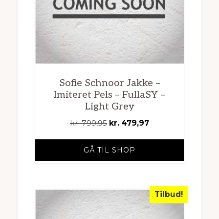
Sofie Schnoor Jakke –
Imiteret Pels – FullaSY –
Light Grey
Den
Den
kr.
799,95
kr.
479,97
oprindelige
aktuelle
pris
pris
GÅ TIL SHOP
var:
er:
kr. 799,95.
kr. 479,97.
Tilbud!