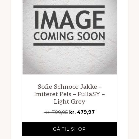
Sofie Schnoor Jakke –
Imiteret Pels – FullaSY –
Light Grey
Den
Den
kr.
799,95
kr.
479,97
oprindelige
aktuelle
pris
pris
GÅ TIL SHOP
var:
er: