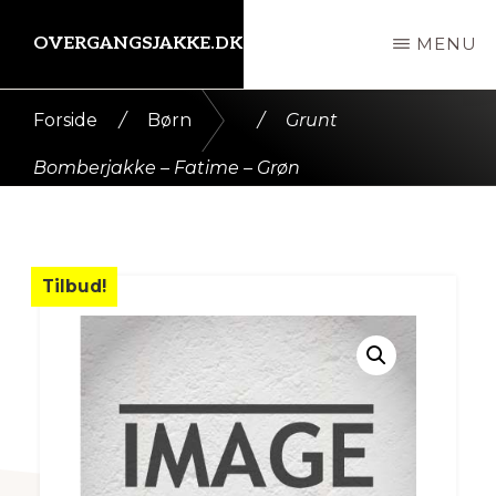
Skip
OVERGANGSJAKKE.DK
MENU
til
indhold
Kort
Forside
/
Børn
/
Grunt
intro
Bomberjakke – Fatime – Grøn
her
Tilbud!