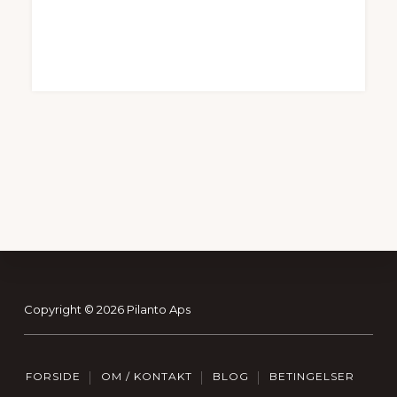
kr. 799,95.
kr. 479,97.
Footer
Copyright © 2026 Pilanto Aps
FORSIDE
OM / KONTAKT
BLOG
BETINGELSER