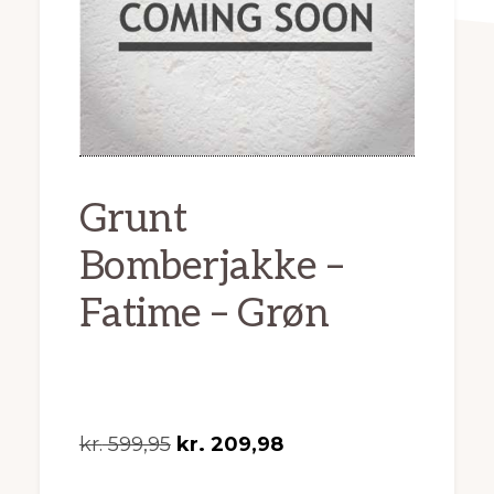
Grunt
Bomberjakke –
Fatime – Grøn
Den
Den
kr.
599,95
kr.
209,98
oprindelige
aktuelle