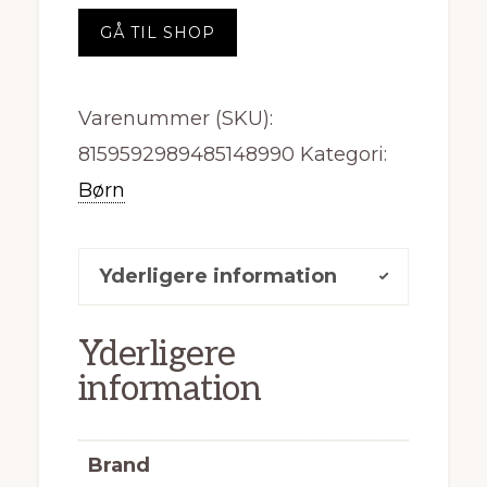
pris
pris
GÅ TIL SHOP
var:
er:
kr. 599,95.
kr. 209,98.
Varenummer (SKU):
8159592989485148990
Kategori:
Børn
Yderligere information
Yderligere
information
Brand