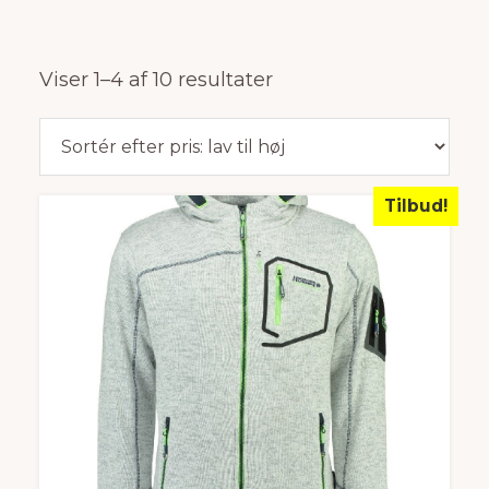
Sorteret
Viser 1–4 af 10 resultater
efter
pris:
lav
Tilbud!
til
høj