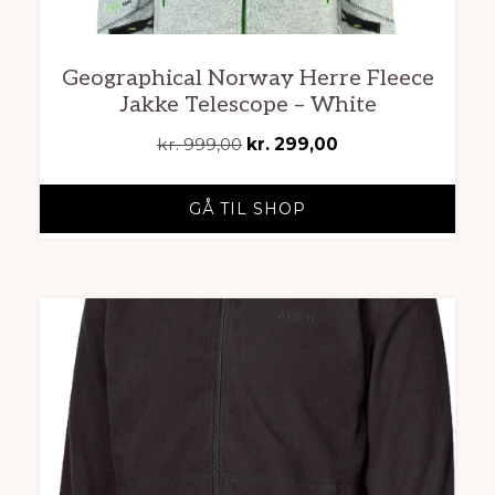
Geographical Norway Herre Fleece
Jakke Telescope – White
Den
Den
kr.
999,00
kr.
299,00
oprindelige
aktuelle
pris
pris
GÅ TIL SHOP
var:
er:
kr. 999,00.
kr. 299,00.