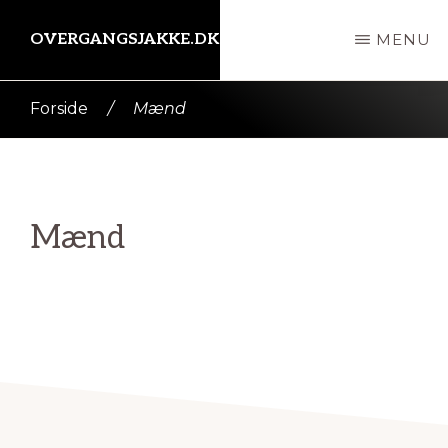
Skip
OVERGANGSJAKKE.DK
MENU
til
indhold
Kort
Forside
/
Mænd
intro
her
Mænd