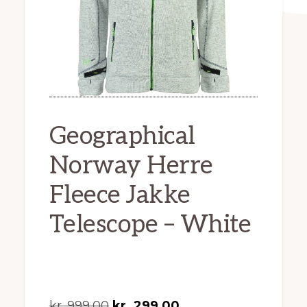
Geographical
Norway Herre
Fleece Jakke
Telescope – White
Den
Den
kr.
999,00
kr.
299,00