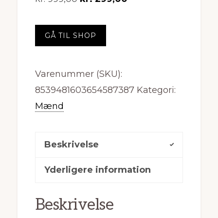
oprindelige
aktuelle
pris
pris
GÅ TIL SHOP
var:
er:
kr. 999,00.
kr. 299,00.
Varenummer (SKU):
8539481603654587387
Kategori:
Mænd
Beskrivelse
Yderligere information
Beskrivelse