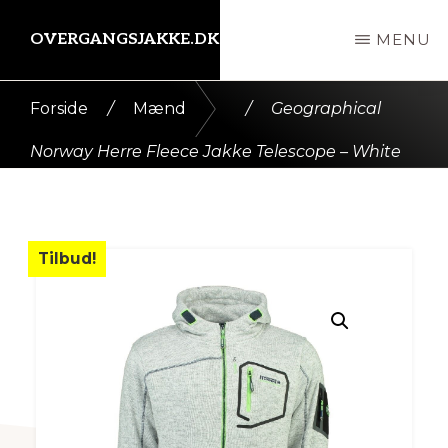
Skip
OVERGANGSJAKKE.DK
MENU
til
indhold
Kort
Forside
/
Mænd
/
Geographical
intro
Norway Herre Fleece Jakke Telescope – White
her
Tilbud!